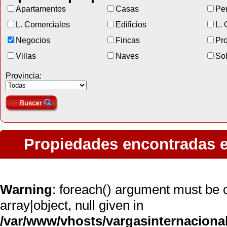
Apartamentos
Casas
Pe
L. Comerciales
Edificios
L. 
Negocios
Fincas
Pr
Villas
Naves
So
Provincia:
Propiedades encontradas 
Warning
: foreach() argument must be o
array|object, null given in
/var/www/vhosts/vargasinternaciona