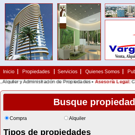
Inicio
Propiedades
Servicios
Quienes Somos
Pub
lquiler y Administración de Propiedades •
Asesoría Legal:
Cont
Busque propieda
Compra
Alquiler
Tipos de propiedades