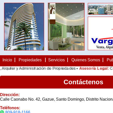
Inicio
Propiedades
Servicios
Quienes Somos
Pub
lquiler y Administración de Propiedades •
Asesoría Legal:
Cont
Contáctenos
Dirección:
Calle Caonabo No. 42, Gazue, Santo Domingo, Distrito Nacion
Teléfonos:
809-918-1166