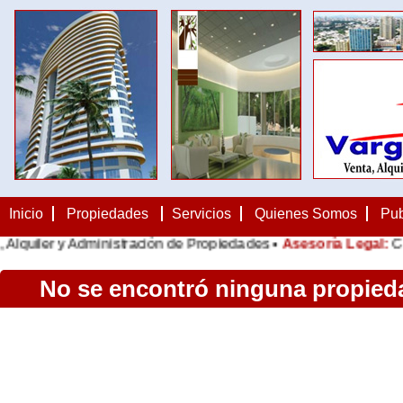
Inicio
Propiedades
Servicios
Quienes Somos
Pub
lquiler y Administración de Propiedades •
Asesoría Legal:
Cont
No se encontró ninguna propieda