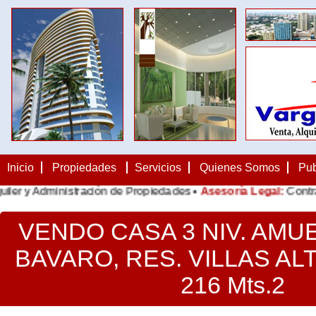
Inicio
Propiedades
Servicios
Quienes Somos
Pub
Administración de Propiedades •
Asesoría Legal:
Contratos, No
VENDO CASA 3 NIV. AMU
BAVARO, RES. VILLAS ALTA
216 Mts.2