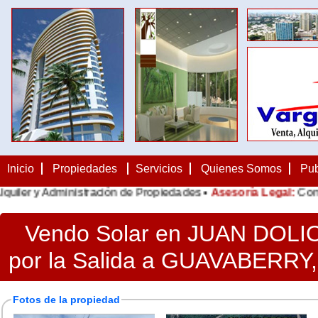
Inicio
Propiedades
Servicios
Quienes Somos
Pub
r y Administración de Propiedades •
Asesoría Legal:
Contratos,
Vendo Solar en JUAN DOLIO
por la Salida a GUAVABERRY,
Fotos de la propiedad