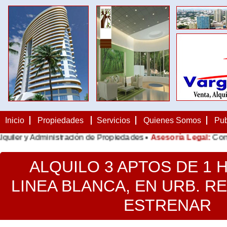
Inicio
Propiedades
Servicios
Quienes Somos
Pub
r y Administración de Propiedades •
Asesoría Legal:
Contratos,
ALQUILO 3 APTOS DE 1 
LINEA BLANCA, EN URB. RE
ESTRENAR