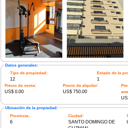
Datos generales:
Tipo de propiedad:
Estado de la pr
12
1
Precio de venta:
Precio de alquiler:
Pre
US$ 0.00
US$ 750.00
am
US
Ubicación de la propiedad:
Provincia:
Ciudad:
6
SANTO DOMINGO DE