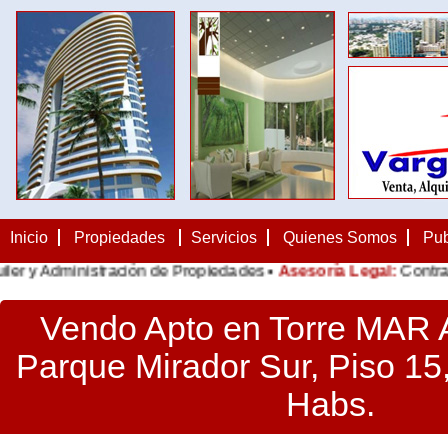
Inicio
Propiedades
Servicios
Quienes Somos
Pub
dministración de Propiedades •
Asesoría Legal:
Contratos, Not
Vendo Apto en Torre MAR 
Parque Mirador Sur, Piso 15,
Habs.