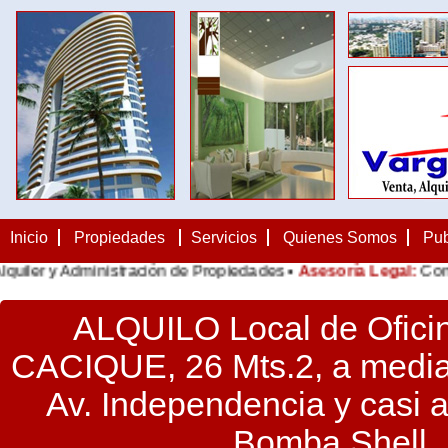
Inicio
Propiedades
Servicios
Quienes Somos
Pub
er y Administración de Propiedades •
Asesoría Legal:
Contratos
ALQUILO Local de Ofici
CACIQUE, 26 Mts.2, a media
Av. Independencia y casi a
Bomba Shell