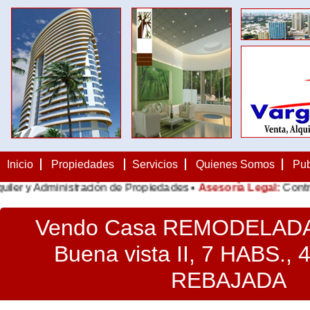
Inicio
Propiedades
Servicios
Quienes Somos
Pub
 Administración de Propiedades •
Asesoría Legal:
Contratos, No
Vendo Casa REMODELADA
Buena vista II, 7 HABS., 
REBAJADA